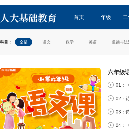
首页
一年级
二
科目：
全部
语文
数学
英语
道德与法
六年级
01：
02：
03：
04：