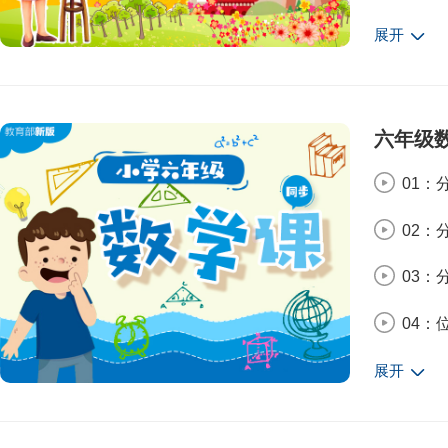
05：
展开
06：
07：
六年级
08：
01：
09：
02：
10：
03：
11：
04：
12：
05：
展开
13：
06：