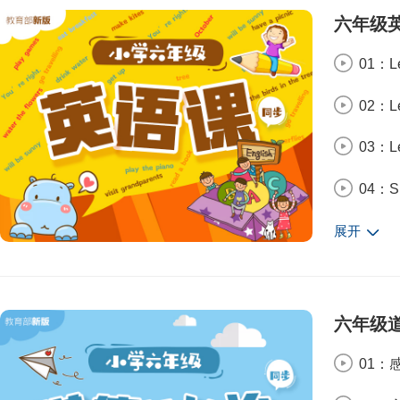
14：
07：
六年级
15：
08：
01：Le
16：
09：
02：Le
17：
10：
03：Le
18：
11：
04：Sp
19：
12：
05：Sp
展开
20：
13：
06：Wri
21：
14：
07：Le
六年级
22：
15：
08：Le
01：
23：
16：
09：Le