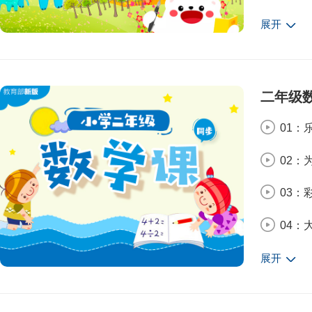
05：
展开
06：
07：
二年级
08：
01：
09：
02：
10：
03：
11：
04：
12：
05：
展开
13：
06：