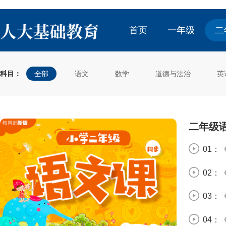
首页
一年级
二
科目：
全部
语文
数学
道德与法治
英
二年级
01：
02：
03：
04：