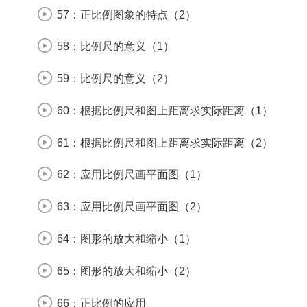
57：正比例图象的特点（2）
58：比例尺的意义（1）
59：比例尺的意义（2）
60：根据比例尺和图上距离求实际距离（1）
61：根据比例尺和图上距离求实际距离（2）
62：应用比例尺画平面图（1）
63：应用比例尺画平面图（2）
64：图形的放大和缩小（1）
65：图形的放大和缩小（2）
66：正比例的应用