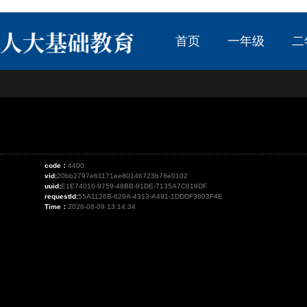
首页
一年级
二
code：
4400
vid:
20bb2797e61171ee80146723b78e0102
uuid:
E1E74016-9759-48BB-91DE-7135A7C619DF
requestId:
55A1126B-629A-4313-A491-1DDDF3803F4E
Time：
2026-08-09 13:14:34